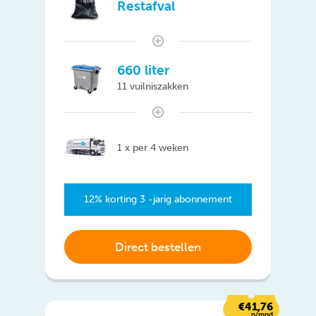
Restafval
660 liter
11 vuilniszakken
1 x per 4 weken
12% korting 3 -jarig abonnement
Direct bestellen
€41,76
p/mnd