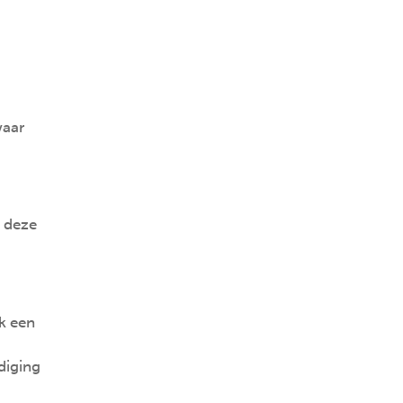
waar
n deze
jk een
diging