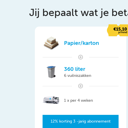
Jij bepaalt wat je bet
€15,10
p/mnd
Papier/karton
360 liter
6 vuilniszakken
1 x per 4 weken
12% korting 3 -jarig abonnement