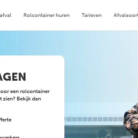
safval
Rolcontainer huren
Tarieven
Afvalsoor
AGEN
voor een rolcontainer
t zien? Bekijk dan
ferte
ewerkers