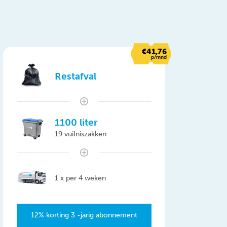
€41,76
p/mnd
Restafval
1100 liter
19 vuilniszakken
1 x per 4 weken
12% korting 3 -jarig abonnement