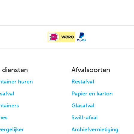
 diensten
Afvalsoorten
ntainer huren
Restafval
fsafval
Papier en karton
ntainers
Glasafval
hes
Swill-afval
vergelijker
Archiefvernietiging