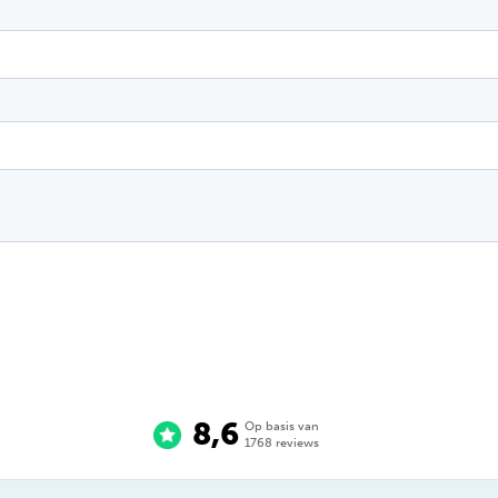
8,6
Op basis van
1768
reviews