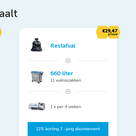
aalt
€29,47
p/mnd
Restafval
660 liter
11 vuilniszakken
1 x per 4 weken
12% korting 3 -jarig abonnement