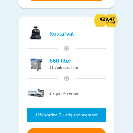
€29,47
p/mnd
Restafval
660 liter
11 vuilniszakken
1 x per 4 weken
12% korting 3 -jarig abonnement