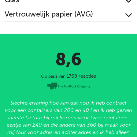
Vertrouwelijk papier (AVG)
8,6
1768 reacties
Op basis van
Slechte ervaring hoe kan dat nou ik heb contract
voor een containers van 200 en 40 l en ik heb gezien
laatste factuur bij mij komen voor twee containers
eentje van 240 en die andere van 360 bij maak voor
mij fout voor adres en achter adres en ik heb alleen