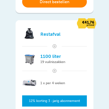
Direct bestellen
€41,76
p/mnd
Restafval
1100 liter
19 vuilniszakken
1 x per 4 weken
12% korting 3 -jarig abonnement