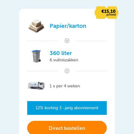
€15,10
p/mnd
Papier/karton
360 liter
6 vuilniszakken
1 x per 4 weken
12% korting 3 -jarig abonnement
Direct bestellen